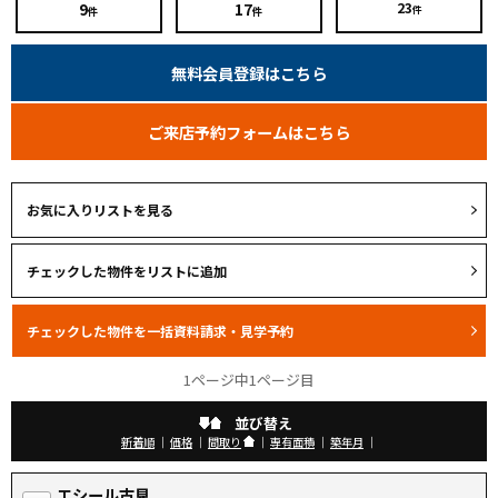
9
17
23
件
件
件
無料会員登録はこちら
ご来店予約フォームはこちら
お気に入りリストを見る
1ページ中1ページ目
並び替え
新着順
｜
価格
｜
間取り
｜
専有面積
｜
築年月
｜
エシール古見