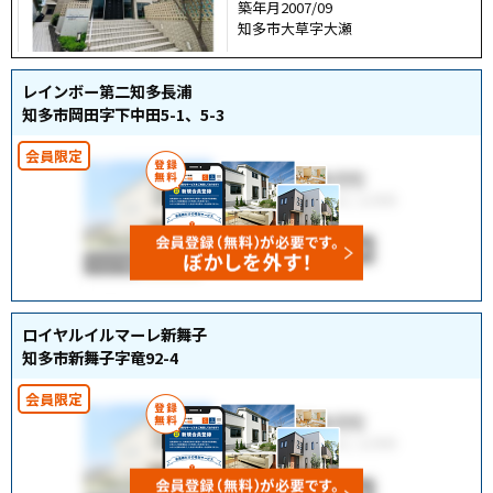
築年月2007/09
知多市大草字大瀬
レインボー第二知多長浦
知多市岡田字下中田5-1、5-3
ロイヤルイルマーレ新舞子
知多市新舞子字竜92-4