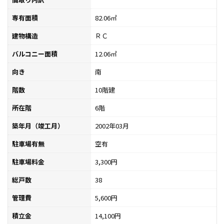
専有面積
82.06㎡
建物構造
ＲＣ
バルコニー面積
12.06㎡
向き
南
階数
10階建
所在階
6階
築年月（竣工月）
2002年03月
駐車場有無
空有
駐車場料金
3,300円
総戸数
38
管理費
5,600円
積立金
14,100円