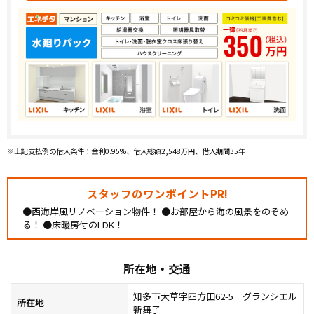
※上記支払例の借入条件：金利0.95%、借入総額2,548万円、借入期間35年
スタッフのワンポイントPR!
●西海岸風リノベーション物件！ ●お部屋から海の風景をのぞめ
る！ ●床暖房付のLDK！
所在地・交通
知多市大草字四方田62-5 グランシエル
所在地
新舞子