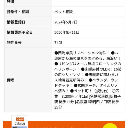
特徴
諸条件・相談
ペット相談
情報登録日
2024年5月7日
情報更新予定日
2026年8月11日
物件番号
7125
●西海岸風リノベーション物件！ ●お
部屋から海の風景をのぞめる、海沿い！
●リビングはオール無垢フローリングの
ヘリンボーン！ ●床暖房付のLDK！16帖
の広々リビング！ ●床暖房に関わるガ
備考
ス給湯器更新済み！ ●ベランダ、ウッ
ドデッキ！ ●玄関ポーチ、タイルリノ
ベ済み！ ●ペット可！（規約有） 〇区
費 3,200円／年1回 [名鉄常滑線]新舞子
駅 徒歩14分 [名鉄常滑線]西ノ口駅 徒歩
25分