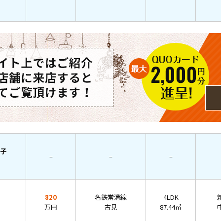
子
–
–
–
820
名鉄常滑線
4LDK
万円
古見
87.44㎡