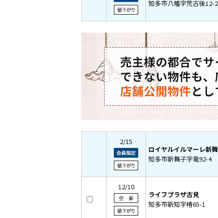
知多市八幡字荒古後12-2
2/15
ロイヤルイルマーレ新舞
知多市新舞子字竜92-4
12/10
ライフプラザ古見
知多市新知字椿65-1