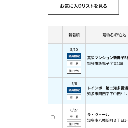
新着順
建物名/所在地
5/10
真栄マンション新舞子E
知多市新舞子字竜106
8/8
レインボー第二知多長浦
知多市岡田字下中田5-1、
6/27
ラ・ヴェール
知多市八幡新町３丁目1-