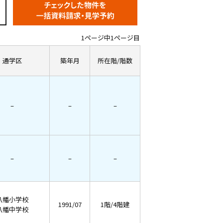
1ページ中1ページ目
通学区
築年月
所在階/階数
–
–
–
–
–
–
八幡小学校
1991/07
1階/4階建
八幡中学校