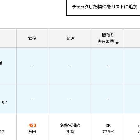
間取り
価格
交通
専有面積
棟
–
–
–
–
–
–
5-3
450
名鉄常滑線
3K
12
万円
朝倉
72.9㎡