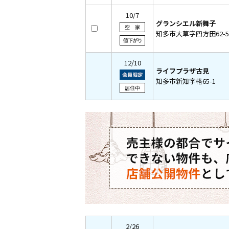
10/7
グランシエル新舞子
知多市大草字四方田62-5
12/10
ライフプラザ古見
知多市新知字椿65-1
2/26