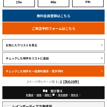
15
40
64
件
件
件
無料会員登録はこちら
ご来店予約フォームはこちら
お気に入りリストを見る
2ページ中1ページ目
1
|
2
[次の20件]
並び替え
新着順
｜
価格
｜
間取り
｜
専有面積
｜
築年月
｜
レインボーティアラ東成岩