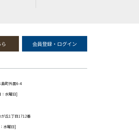
ちら
会員登録・ログイン
木島町外面6-4
日：水曜日]
水が丘1丁目1712番
：水曜日]