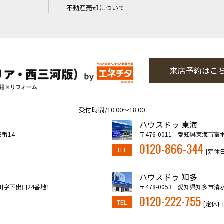
不動産売却について
来店予約はこ
受付時間/10:00～18:00
ハウスドゥ 東海
8番14
〒476-0011 愛知県東海市富
0120-866-344
TEL
[定休
ハウスドゥ 知多
川字下出口24番地1
〒478-0053 愛知県知多市清
0120-222-755
TEL
[定休日