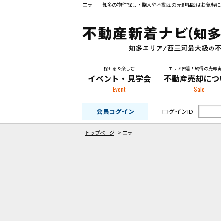
エラー｜知多の物件探し・購入や不動産の売却相談はお気軽に
探せる＆楽しむ
エリア密着！納得の売却
イベント・見学会
不動産売却につ
Event
Sale
会員ログイン
ログインID
トップページ
>
エラー