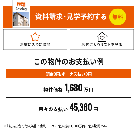
この物件のお支払い例
頭金0円/ボーナス払い0円
1,680
物件価格
万円
45,360
月々の支払い
円
※上記支払例の借入条件：金利0.95%、借入総額
1,680
万円、借入期間35年