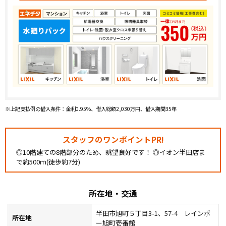
※上記支払例の借入条件：金利0.95%、借入総額2,030万円、借入期間35年
スタッフのワンポイントPR!
◎10階建ての8階部分のため、眺望良好です！ ◎イオン半田店ま
で約500ｍ(徒歩約7分)
所在地・交通
半田市旭町５丁目3-1、57-4 レインボ
所在地
ー旭町壱番館