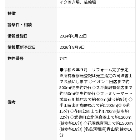
イク置き場、駐輪場
特徴
諸条件・相談
情報登録日
2024年6月22日
情報更新予定日
2026年8月9日
物件番号
7471
●令和６年９月 リフォーム完了予定
※所有権移転登記は売主指定の司法書士
でお願いします ◇イオン半田店まで約
500ｍ(徒歩約7分) ◇スギ薬局有楽店まで
約450ｍ(徒歩約6分) ◇ファミリーマート
武豊石川橋店まで約400ｍ(徒歩約5分) ◇
備考
半田有楽町郵便局まで約1200ｍ(徒歩約
15分) ◇花園公園まで約1700ｍ(徒歩約
22分) ◇武豊町立北保育園まで約1200ｍ
(徒歩約16分) ◇花園保育園まで約1500ｍ
(徒歩約18分) [名鉄河和線]青山駅 徒歩16
分