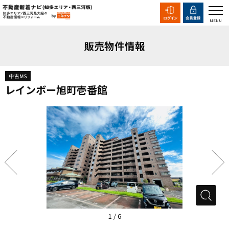
販売物件情報
レインボー旭町壱番館
1
/
6