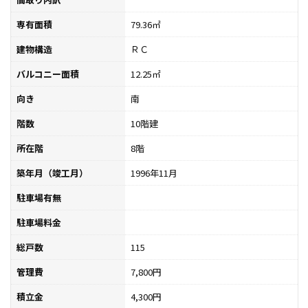
専有面積
79.36㎡
建物構造
ＲＣ
バルコニー面積
12.25㎡
向き
南
階数
10階建
所在階
8階
築年月（竣工月）
1996年11月
駐車場有無
駐車場料金
総戸数
115
管理費
7,800円
積立金
4,300円