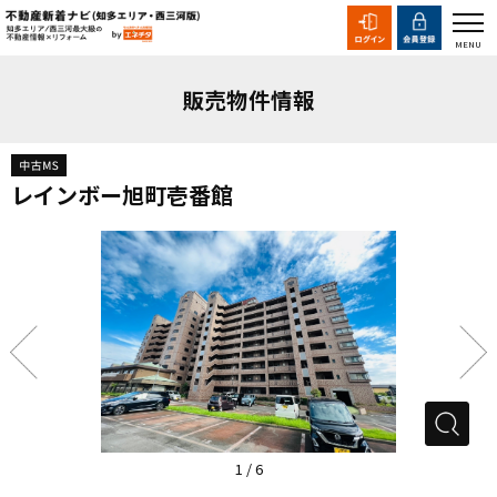
販売物件情報
レインボー旭町壱番館
1
/
6