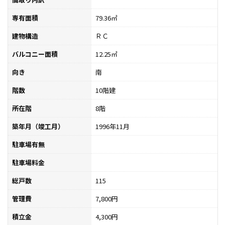
専有面積
79.36㎡
建物構造
ＲＣ
バルコニー面積
12.25㎡
向き
南
階数
10階建
所在階
8階
築年月（竣工月）
1996年11月
駐車場有無
駐車場料金
総戸数
115
管理費
7,800円
積立金
4,300円