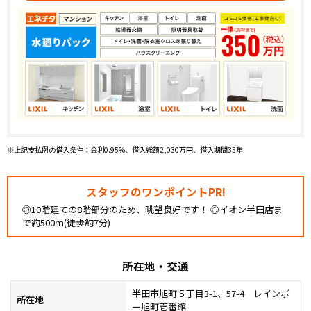
※上記支払例の借入条件：金利0.95%、借入総額2,030万円、借入期間35年
スタッフのワンポイントPR!
◎10階建ての8階部分のため、眺望良好です！ ◎イオン半田店ま
で約500ｍ(徒歩約7分)
所在地・交通
半田市旭町５丁目3-1、57-4 レインボ
所在地
ー旭町壱番館