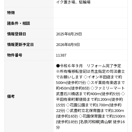
イク置き場、駐輪場
特徴
諸条件・相談
情報登録日
2025年8月29日
情報更新予定日
2026年8月9日
物件番号
11387
●令和６年９月 リフォーム完了予定
※所有権移転登記は売主指定の司法書士
でお願いします ◇イオン半田店まで約
500ｍ(徒歩約7分) ◇スギ薬局有楽店まで
約450ｍ(徒歩約6分) ◇ファミリーマート
武豊石川橋店まで約400ｍ(徒歩約5分) ◇
備考
半田有楽町郵便局まで約1200ｍ(徒歩約
15分) ◇花園公園まで約1700ｍ(徒歩約
22分) ◇武豊町立北保育園まで約1200ｍ
(徒歩約16分) ◇花園保育園まで約1500ｍ
(徒歩約18分) [名鉄河和線]青山駅 徒歩16
分