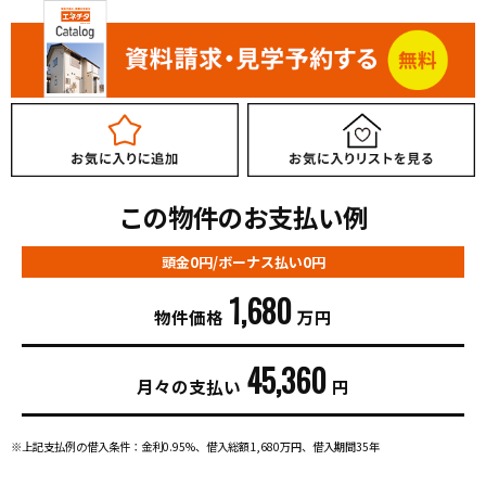
この物件のお支払い例
頭金0円/ボーナス払い0円
1,680
物件価格
万円
45,360
月々の支払い
円
※上記支払例の借入条件：金利0.95%、借入総額
1,680
万円、借入期間35年