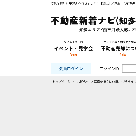
探せる＆楽しむ
エリア密着！納得の売却
イベント・見学会
不動産売却につ
Event
Sale
会員ログイン
ログインID
トップページ
>
お知らせ
>
写真を撮りに中津川へ行きま