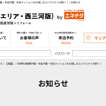
写真を撮りに中津川へ行きました！【浅田】／大府市の新築戸建・中古戸建・中古マンションをお探しならハウスドゥ大府へ！｜お知らせ｜知多の物件探し・購入や不動産の売却相談はお気軽にお問い合わせください。
実績！
物件の購入・売却で頂いた
Web予約限定特典あり！
いて
お客様の声
来店予約
マップ
Voice
Reserve
パスワード
した！【浅田】／大府市の新築戸建・中古戸建・中古マンションをお探しならハウスドゥ大府へ！
お知らせ