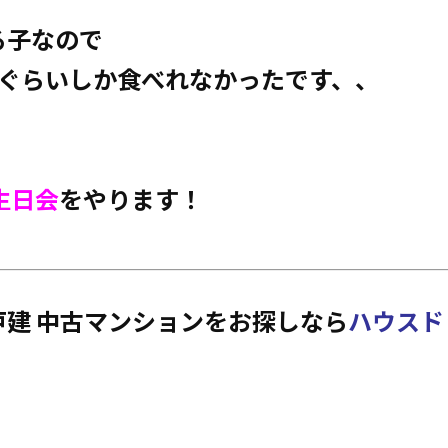
る子なので
口ぐらいしか食べれなかったです、、
！
生日会
をやります！
建 中古マンションをお探しなら
ハウスド