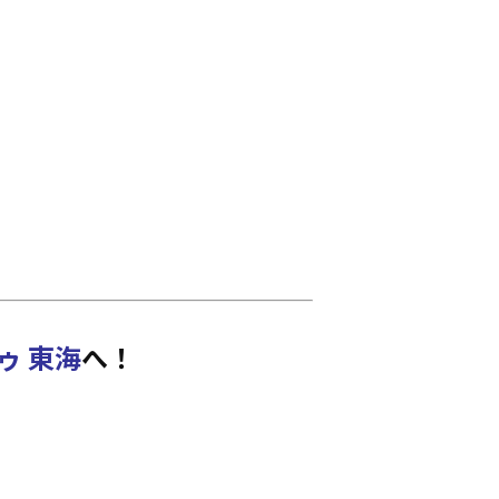
ゥ 東海
へ！