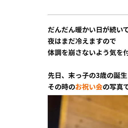
だんだん暖かい日が続い
夜はまだ冷えますので
体調を崩さないよう気を
先日、末っ子の3歳の誕
その時の
お祝い会
の写真