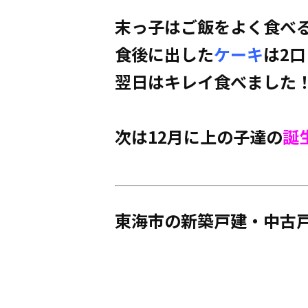
末っ子はご
飯をよく食べ
食後に出した
ケーキ
は2
翌日はキレイ食べました
次は12月に上の子達の
誕
東海市の新築戸建・中古戸