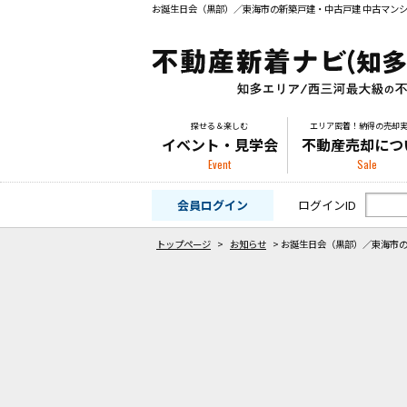
探せる＆楽しむ
エリア密着！納得の売却
イベント・見学会
不動産売却につ
Event
Sale
会員ログイン
ログインID
トップページ
>
お知らせ
>
お誕生日会（黒部）／東海市の