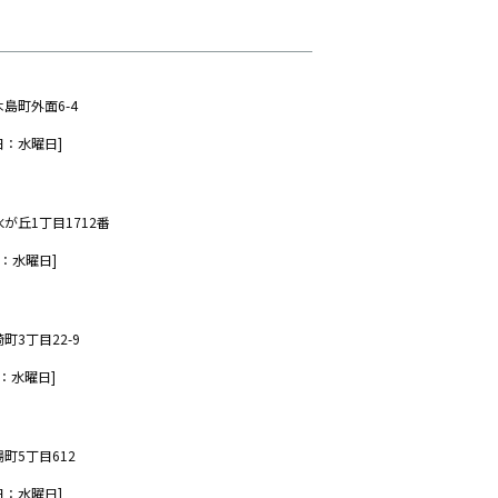
木島町外面6-4
日：水曜日]
水が丘1丁目1712番
：水曜日]
町3丁目22-9
：水曜日]
場町5丁目612
日：水曜日]