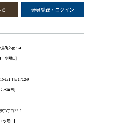
ちら
会員登録・ログイン
木島町外面6-4
日：水曜日]
水が丘1丁目1712番
：水曜日]
町3丁目22-9
：水曜日]