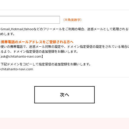
（半角英数字）
※Gmail,Hotmail,Yahooなどのフリーメールをご利用の場合、迷惑メールとして処理
勧めします。
※携帯電話のメールアドレスをご登録される方へ
お使いの携帯電話で、迷惑メール対策の設定や、ドメイン指定受信の設定をされている場合は
れるよう、ドメイン指定受信の追加登録をお願いします。
ask@chitahanto-navi.com】
↓下記ドメインをコピーして指定受信の追加登録をお願いします。
chitahanto-navi.com