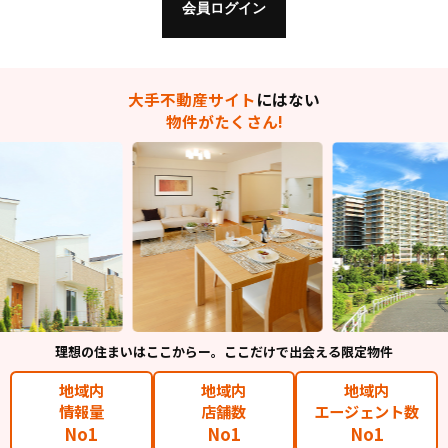
大手不動産サイト
にはない
物件がたくさん!
理想の住まいはここからー。ここだけで出会える限定物件
地域内
地域内
地域内
情報量
店舗数
エージェント数
No1
No1
No1