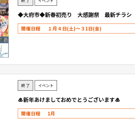
終 了
イベント
◆大府市◆新春初売り 大感謝祭 最新チラシ【2
開催日程
１月４日(土)～３1日(金)
終 了
イベント
🎍新年あけましておめでとうございます🎍
開催日程
1月