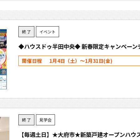
終 了
イベント
◆ハウスドゥ半田中央◆ 新春限定キャンペーンチ
開催日程
1月4日（土）～1月31日(金)
終 了
見学会
【毎週土日】★大府市★新築戸建オープンハウ