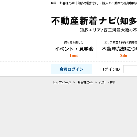
K様｜お客様の声｜知多の物件探し・購入や不動産の売却相談
探せる＆楽しむ
エリア密着！納得の売却
イベント・見学会
不動産売却につ
Event
Sale
会員ログイン
ログインID
トップページ
>
お客様の声
>
売却
>
K様