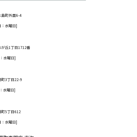
木島町外面6-4
日：水曜日]
水が丘1丁目1712番
：水曜日]
町3丁目22-9
：水曜日]
場町5丁目612
日：水曜日]