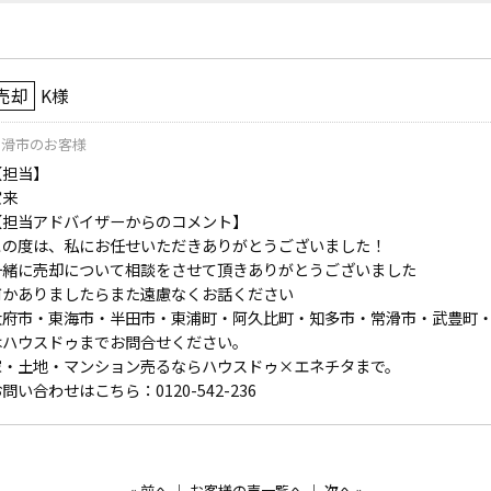
売却
K様
常滑市のお客様
【担当】
宝来
【担当アドバイザーからのコメント】
この度は、私にお任せいただきありがとうございました！
一緒に売却について相談をさせて頂きありがとうございました
何かありましたらまた遠慮なくお話ください
大府市・東海市・半田市・東浦町・阿久比町・知多市・常滑市・武豊町
はハウスドゥまでお問合せください。
家・土地・マンション売るならハウスドゥ×エネチタまで。
問い合わせはこちら：0120-542-236
«
前へ
｜
お客様の声一覧へ
｜
次へ
»