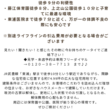
徒歩９分の利便性
・藤江保育園徒歩８分、上之山公園徒歩１０分と子育
てに最適な環境
・東浦医院まで徒歩７分と近く、万が一の体調不良の
際にも安心です
※別途ライフラインの引込費用が必要となる場合がご
ざいます
見たい！聞きたい！と感じたその時に今お持ちのケータイでご連
絡下さい！
◆見学・来店予約は専用フリーダイヤル
→０１２０－３８－７７１３ まで♪♪
JR武豊線「東浦」駅まで徒歩10分という駅近でありながら、閑静
な住宅街に位置する約74.99坪の広大な住宅用地です。
建築条件はございませんので、お客様のこだわりを詰め込んだ理想
の住まいを、お好きなハウスメーカーで建築していただけます。
現況の古家は解体し、更地にした状態でのお引渡しとなるため、
解体費用の心配もありません。
周辺には保育園や公園、医院が揃う安心の環境です。
ぜひご検討ください！