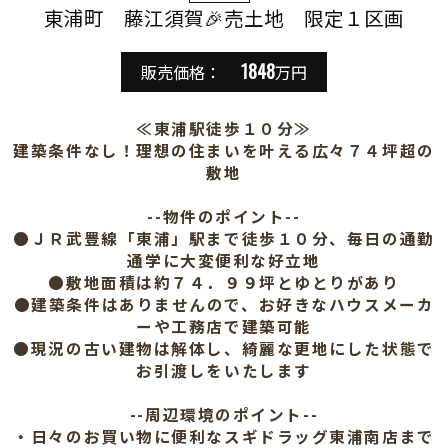
東浦町 藤江須賀🎉売土地 限定１区画
1848
販売価格：
万円
≪東浦駅徒歩１０分≫
建築条件なし！理想の住まいを叶える広々７４坪超の
敷地
--物件のポイント--
●ＪＲ武豊線「東浦」駅まで徒歩１０分、毎日の通勤
通学に大変便利な好立地
●敷地面積は約７４．９９坪とゆとりがあり
●建築条件はありませんので、お好きなハウスメーカ
ーや工務店で建築可能
●現況の古い建物は解体し、綺麗な更地にした状態で
お引渡しをいたします
--周辺環境のポイント--
・日々のお買い物に便利なスギドラッグ東浦南店まで