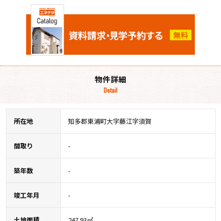
物件詳細
Detail
所在地
知多郡東浦町大字藤江字須賀
間取り
-
築年数
-
竣工年月
-
土地面積
247.93㎡