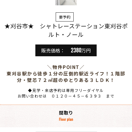
要予約
★刈谷市★ シャトレーステーション東刈谷ポ
ルト・ノール
2380
販売価格：
万円
＼物件POINT／
東刈谷駅から徒歩１分の圧倒的駅近ライフ！１階部
分・壁芯７２㎡超のゆとりある３ＬＤＫ！
◆見学・来店予約は専用フリーダイヤル
お問い合わせは ０１２０－４５－６３９３ まで
間取り
Floor plan