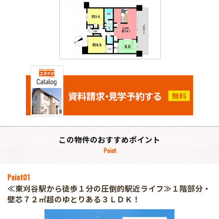
この物件のおすすめポイント
Point
Point
01
≪東刈谷駅から徒歩１分の圧倒的駅近ライフ≫１階部分・
壁芯７２㎡超のゆとりある３ＬＤＫ！