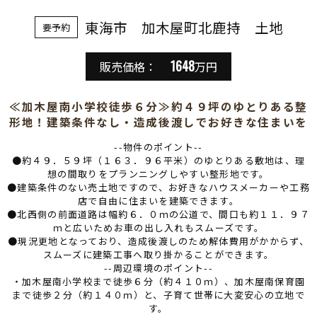
東海市 加木屋町北鹿持 土地
要予約
1648
販売価格：
万円
≪加木屋南小学校徒歩６分≫約４９坪のゆとりある整
形地！建築条件なし・造成後渡しでお好きな住まいを
--物件のポイント--
●約４９．５９坪（１６３．９６平米）のゆとりある敷地は、理
想の間取りをプランニングしやすい整形地です。
●建築条件のない売土地ですので、お好きなハウスメーカーや工務
店で自由に住まいを建築できます。
●北西側の前面道路は幅約６．０ｍの公道で、間口も約１１．９７
ｍと広いためお車の出し入れもスムーズです。
●現況更地となっており、造成後渡しのため解体費用がかからず、
スムーズに建築工事へ取り掛かることができます。
--周辺環境のポイント--
・加木屋南小学校まで徒歩６分（約４１０ｍ）、加木屋南保育園
まで徒歩２分（約１４０ｍ）と、子育て世帯に大変安心の立地で
す。