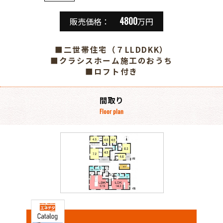
4800
販売価格：
万円
■二世帯住宅（７LLDDKK）
■クラシスホーム施工のおうち
■ロフト付き
間取り
Floor plan