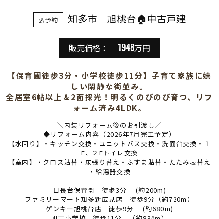
知多市 旭桃台🏠中古戸建
要予約
1948
販売価格：
万円
【保育園徒歩3分・小学校徒歩11分】子育て家族に嬉
しい閑静な街並み。
全居室6帖以上＆2面採光！明るくのびのび育つ、リフ
ォーム済み4LDK。
＼内装リフォーム後のお引渡し／
◆リフォーム内容（2026年7月完工予定）
【水回り】・キッチン交換・ユニットバス交換・洗面台交換・１
F、２Fトイレ交換
【室内】・クロス貼替・床張り替え・ふすま貼替・たたみ表替え
・給湯器交換
日長台保育園 徒歩3分 (約200m)
ファミリーマート知多新広見店 徒歩9分（約720m）
ゲンキー旭桃台店 徒歩9分 (約680m)
旭東小学校 徒歩11分 （約830m）