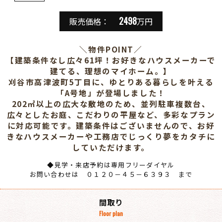
2498
販売価格：
万円
＼物件POINT／
【建築条件なし広々61坪！お好きなハウスメーカーで
建てる、理想のマイホーム。】
刈谷市高津波町5丁目に、ゆとりある暮らしを叶える
「A号地」が登場しました！
202㎡以上の広大な敷地のため、並列駐車複数台、
広々としたお庭、こだわりの平屋など、多彩なプラン
に対応可能です。建築条件はございませんので、お好
きなハウスメーカーや工務店でじっくり夢をカタチに
していただけます。
◆見学・来店予約は専用フリーダイヤル
お問い合わせは ０１２０－４５－６３９３ まで
間取り
Floor plan