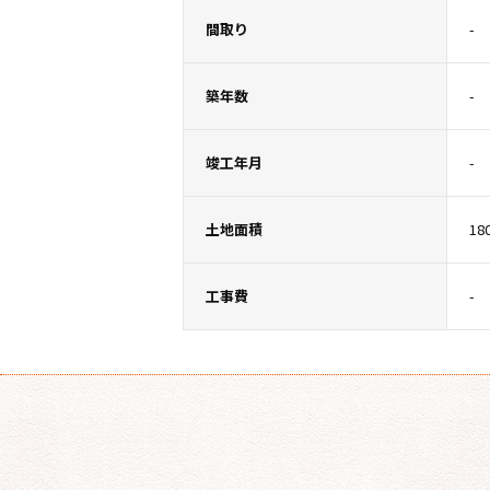
間取り
-
築年数
-
竣工年月
-
土地面積
18
工事費
-