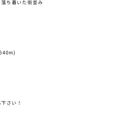
る落ち着いた街並み
40m)
絡下さい！