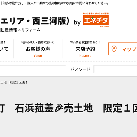
件｜知多の物件探し・購入や不動産の売却相談はお気軽にお問い合わせください。
実績！
物件の購入・売却で頂いた
Web予約限定特典あり！
いて
お客様の声
来店予約
マップ
Voice
Reserve
パスワード
売土地 限定１区画！
町 石浜菰蓋🎉売土地 限定１