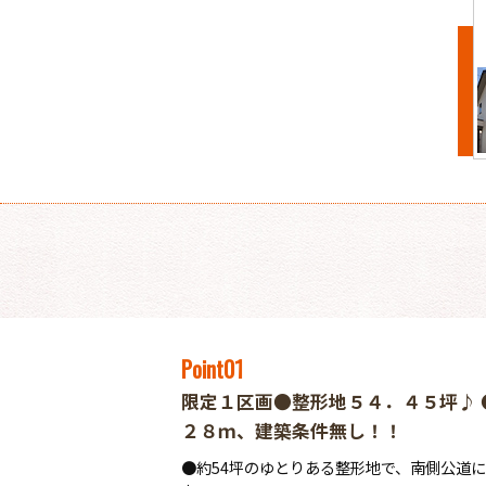
Point
01
限定１区画●整形地５４．４５坪♪
２８ｍ、建築条件無し！！
●約54坪のゆとりある整形地で、南側公道