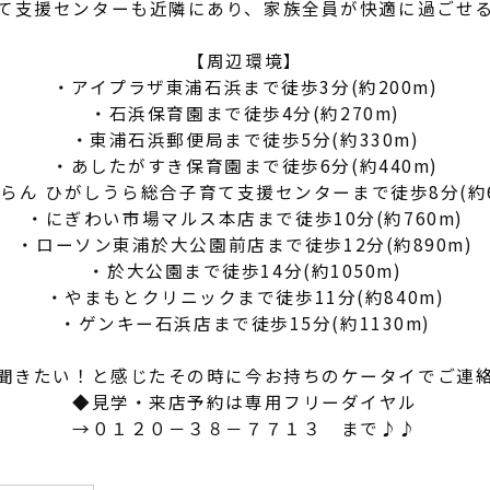
て支援センターも近隣にあり、家族全員が快適に過ごせ
【周辺環境】
・アイプラザ東浦石浜まで徒歩3分(約200m)
・石浜保育園まで徒歩4分(約270m)
・東浦石浜郵便局まで徒歩5分(約330m)
・あしたがすき保育園まで徒歩6分(約440m)
らん ひがしうら総合子育て支援センターまで徒歩8分(約6
・にぎわい市場マルス本店まで徒歩10分(約760m)
・ローソン東浦於大公園前店まで徒歩12分(約890m)
・於大公園まで徒歩14分(約1050m)
・やまもとクリニックまで徒歩11分(約840m)
・ゲンキー石浜店まで徒歩15分(約1130m)
聞きたい！と感じたその時に今お持ちのケータイでご連
◆見学・来店予約は専用フリーダイヤル
→０１２０－３８－７７１３ まで♪♪