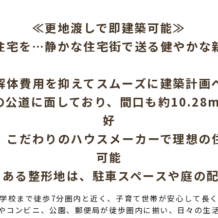
≪更地渡しで即建築可能≫
住宅を…静かな住宅街で送る健やかな
解体費用を抑えてスムーズに建築計画
の公道に面しており、間口も約10.2
好
、こだわりのハウスメーカーで理想の
可能
りある整形地は、駐車スペースや庭の
学校まで徒歩7分圏内と近く、子育て世帯が安心して長
やコンビニ、公園、郵便局が徒歩圏内に揃い、日々の生