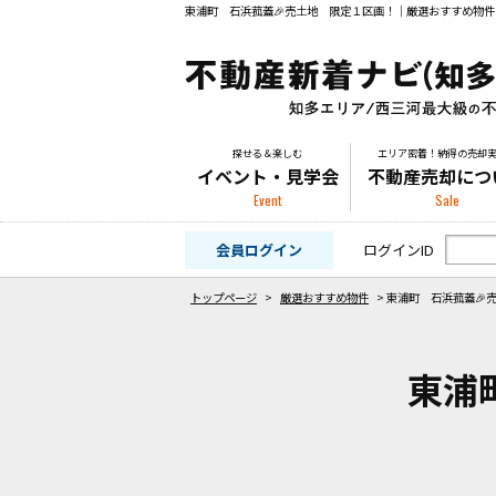
東浦町 石浜菰蓋🎉売土地 限定１区画！｜厳選おすすめ物
探せる＆楽しむ
エリア密着！納得の売却
イベント・見学会
不動産売却につ
Event
Sale
会員ログイン
ログインID
トップページ
>
厳選おすすめ物件
>
東浦町 石浜菰蓋🎉
東浦