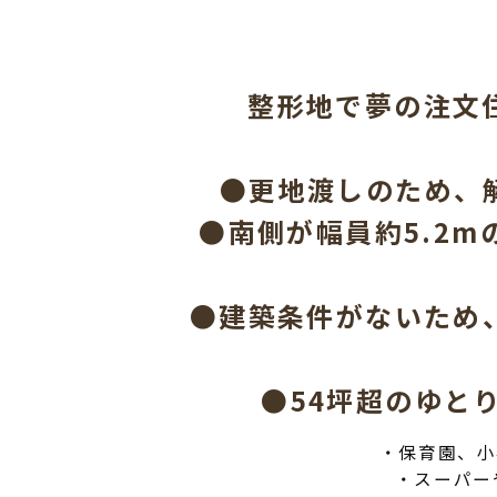
整形地で夢の注文
●更地渡しのため、
●南側が幅員約5.2m
●建築条件がないため
●54坪超のゆと
・保育園、小
・スーパー