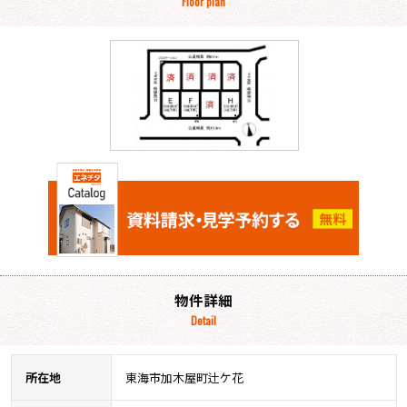
Floor plan
物件詳細
Detail
所在地
東海市加木屋町辻ケ花