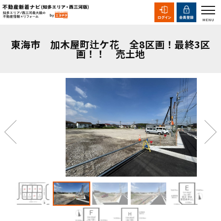
東海市 加木屋町辻ケ花 全8区画！最終3区
画！！ 売土地