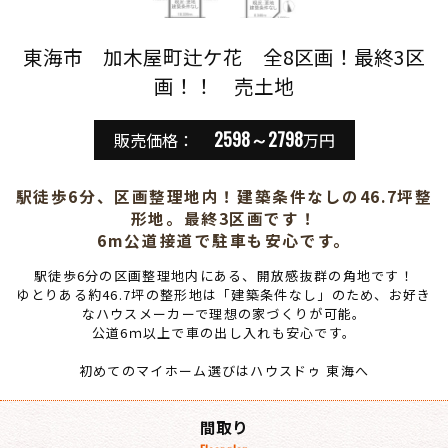
東海市 加木屋町辻ケ花 全8区画！最終3区
画！！ 売土地
2598～2798
販売価格：
万円
駅徒歩6分、区画整理地内！建築条件なしの46.7坪整
形地。最終3区画です！
6m公道接道で駐車も安心です。
駅徒歩6分の区画整理地内にある、開放感抜群の角地です！
ゆとりある約46.7坪の整形地は「建築条件なし」のため、お好き
なハウスメーカーで理想の家づくりが可能。
公道6ｍ以上で車の出し入れも安心です。
初めてのマイホーム選びはハウスドゥ 東海へ
間取り