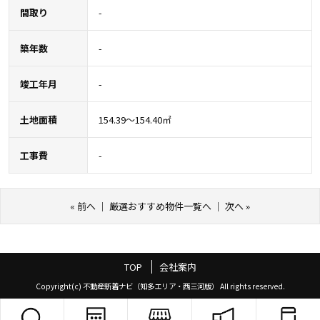
間取り
-
築年数
-
竣工年月
-
土地面積
154.39～154.40㎡
工事費
-
«
前へ
｜
厳選おすすめ物件一覧へ
｜
次へ
»
TOP
会社案内
Copyright(c) 不動産新着ナビ（知多エリア・西三河版） All rights reserved.