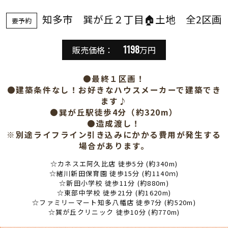
知多市 巽が丘２丁目🏠土地 全2区画
要予約
1198
販売価格：
万円
●最終１区画！
●建築条件なし！お好きなハウスメーカーで建築でき
ます♪
●巽が丘駅徒歩4分（約320m）
●造成渡し！
※別途ライフライン引き込みにかかる費用が発生する
場合があります。
☆カネスエ阿久比店 徒歩5分 (約340m)
☆緒川新田保育園 徒歩15分 (約1140ｍ)
☆新田小学校 徒歩11分 (約880m)
☆東部中学校 徒歩21分 (約1620m)
☆ファミリーマート知多八幡店 徒歩7分 (約520m)
☆巽が丘クリニック 徒歩10分 (約770m)