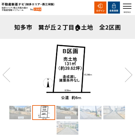
知多市 巽が丘２丁目🏠土地 全2区画