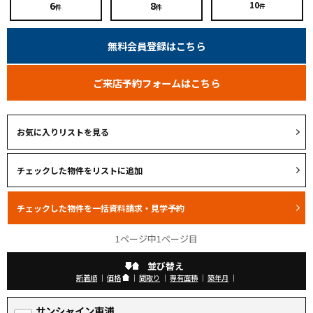
6
8
10
件
件
件
無料会員登録はこちら
ご来店予約フォームはこちら
お気に入りリストを見る
1ページ中1ページ目
並び替え
新着順
｜
価格
｜
間取り
｜
専有面積
｜
築年月
｜
サンシャイン東浦