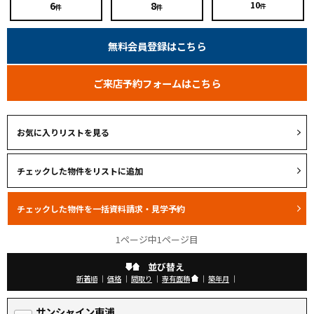
6
8
10
件
件
件
無料会員登録はこちら
ご来店予約フォームはこちら
お気に入りリストを見る
1ページ中1ページ目
並び替え
新着順
｜
価格
｜
間取り
｜
専有面積
｜
築年月
｜
サンシャイン東浦