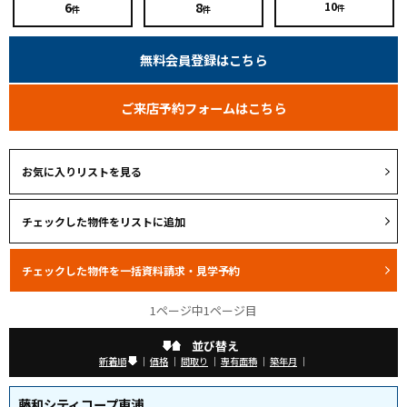
6
8
10
件
件
件
無料会員登録はこちら
ご来店予約フォームはこちら
お気に入りリストを見る
1ページ中1ページ目
並び替え
新着順
｜
価格
｜
間取り
｜
専有面積
｜
築年月
｜
藤和シティコープ東浦