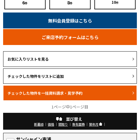
6
8
10
件
件
件
無料会員登録はこちら
ご来店予約フォームはこちら
お気に入りリストを見る
1ページ中1ページ目
並び替え
新着順
｜
価格
｜
間取り
｜
専有面積
｜
築年月
｜
サンシャイン東浦