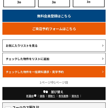
3
3
3
件
件
件
無料会員登録はこちら
ご来店予約フォームはこちら
お気に入りリストを見る
1ページ中1ページ目
並び替え
新着順
｜
価格
｜
間取り
｜
専有面積
｜
築年月
｜
ユーハウス阿久比