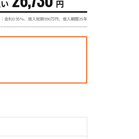
払い
円
金利0.95%、借入総額
990
万円、借入期間35年