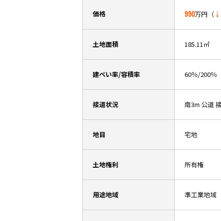
価格
990
万円（
↓
土地面積
185.11㎡
建ぺい率/容積率
60％/200％
接道状況
南3m 公道 
地目
宅地
土地権利
所有権
用途地域
準工業地域