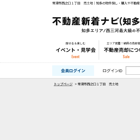
常滑市西之口１丁目 売土地｜知多の物件探し・購入や不動産
探せる＆楽しむ
エリア密着！納得の売却
イベント・見学会
不動産売却につ
Event
Sale
会員ログイン
ログインID
トップページ
>
常滑市西之口１丁目 売土地