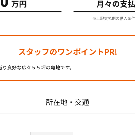
万円
月々の支
※上記支払例の借入条件：
スタッフのワンポイントPR!
当り良好な広々５５坪の角地です。
所在地・交通
目