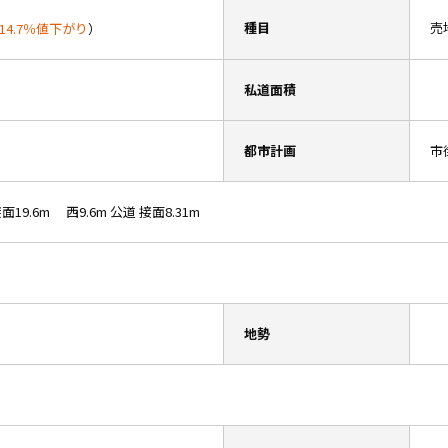
種目
売
14.7％値下がり
）
私道面積
都市計画
市
接面19.6m 西9.6m 公道 接面8.31m
地勢