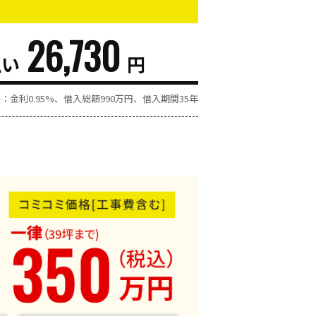
26,730
払い
円
金利0.95%、借入総額
990
万円、借入期間35年