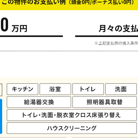
この物件のお支払い例
（頭金0円/ボーナス払い0円）
90
万円
月々の支
※上記支払例の借入条件：