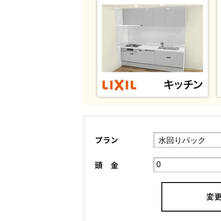
プラン
頭 金