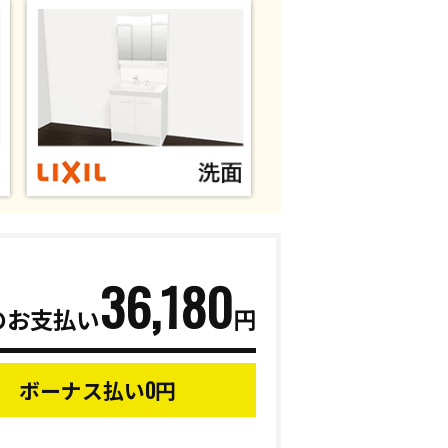
36,180
のお支払い
円
0
ボーナス払い
円