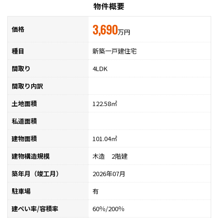
物件概要
3,690
価格
万円
種目
新築一戸建住宅
間取り
4LDK
間取り内訳
土地面積
122.58㎡
私道面積
建物面積
101.04㎡
建物構造規模
木造 2階建
築年月（竣工月）
2026年07月
駐車場
有
建ぺい率/容積率
60％/200％