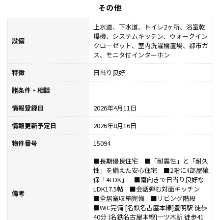
その他
上水道、下水道、トイレ2ヶ所、浴室乾
燥機、システムキッチン、ウォークイン
設備
クローゼット、室内洗濯機置場、都市ガ
ス、モニタ付インターホン
特徴
日当り良好
諸条件・相談
情報登録日
2026年4月11日
情報更新予定日
2026年8月16日
物件番号
15094
■長期優良住宅 ■「耐震性」と「耐久
性」を備えた安心住宅 ■2階に4部屋確
保「4LDK」 ■南向きで日当り良好な
LDK17.5帖 ■会話弾む対面キッチン
備考
■全居室収納完備 ■リビング階段
■WIC完備 [名鉄名古屋本線]豊明駅 徒歩
40分 [名鉄名古屋本線]一ツ木駅 徒歩41