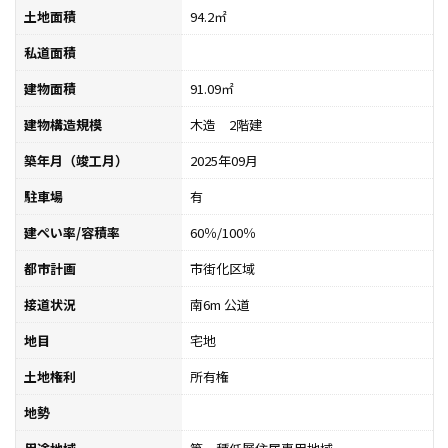
土地面積
94.2㎡
私道面積
建物面積
91.09㎡
建物構造規模
木造 2階建
築年月（竣工月）
2025年09月
駐車場
有
建ぺい率/容積率
60％/100％
都市計画
市街化区域
接道状況
南6m 公道
地目
宅地
土地権利
所有権
地勢