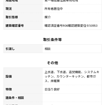
用途地域
第一種低層住居専用地域
現況
所有者居住中
取引態様
媒介
建築確認番号
確認済証番号R06確認建築愛住セ50953
取引条件等
引渡し
相談
その他
上水道、下水道、追焚機能、システムキ
設備
ッチン、カウンターキッチン、都市ガ
ス、床暖房
特徴
日当り良好
諸条件・相談