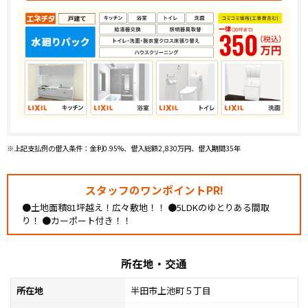
※上記支払例の借入条件：金利0.95%、借入総額2,830万円、借入期間35年
スタッフのワンポイントPR!
●土地面積81坪越え！広々敷地！！ ●5LDKのゆとりある間取
り！ ●カーポート付き！！
所在地・交通
所在地
半田市上池町５丁目