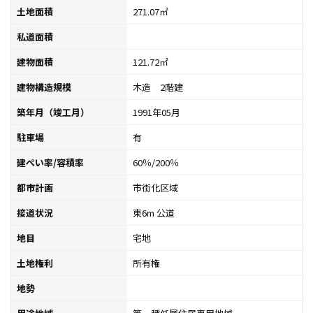
土地面積
271.07㎡
私道面積
建物面積
121.72㎡
建物構造規模
木造 2階建
築年月（竣工月）
1991年05月
駐車場
有
建ぺい率/容積率
60％/200％
都市計画
市街化区域
接道状況
東6m 公道
地目
宅地
土地権利
所有権
地勢