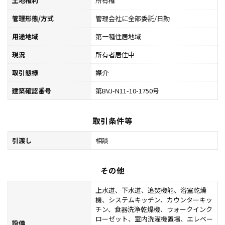
土地権利
所有権
管理形態/方式
管理会社に全部委託/日勤
用途地域
第一種住居地域
現況
所有者居住中
取引態様
媒介
建築確認番号
第BVJ-N11-10-1750号
取引条件等
引渡し
相談
その他
上水道、下水道、追焚機能、浴室乾燥
機、システムキッチン、カウンターキッ
チン、食器洗浄乾燥機、ウォークインク
ローゼット、室内洗濯機置場、エレベー
設備