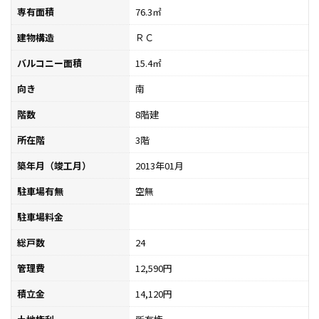
専有面積
76.3㎡
建物構造
ＲＣ
バルコニー面積
15.4㎡
向き
南
階数
8階建
所在階
3階
築年月（竣工月）
2013年01月
駐車場有無
空無
駐車場料金
総戸数
24
管理費
12,590円
積立金
14,120円