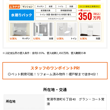
※上記支払例の借入条件：金利0.95%、借入総額2,450万円、借入期間35年
スタッフのワンポイントPR!
◎ペット飼育可能！リフォーム済み物件！榎戸駅まで徒歩4分！
所在地・交通
常滑市港町６丁目40 グラン・コート常
所在地
滑