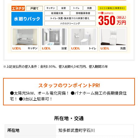
※上記支払例の借入条件：金利0.95%、借入総額4,040万円、借入期間35年
スタッフのワンポイントPR!
●太陽光5kW、オール電化完備！ ●パナホーム施工の長期優良住
宅！ ●3台以上駐車可！
所在地・交通
所在地
知多郡武豊町字石川