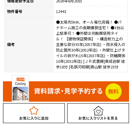
情報更新予定日
2026年8月20日
物件番号
12443
●太陽光5kW、オール電化完備！ ●パ
ナホーム施工の長期優良住宅！ ●3台以
上駐車可！ ●外壁は光触媒使用タイ
ル！ 【建物保証関係】 ・構造耐力上の
備考
主要な部分35年(2057年迄) ・雨水侵入の
防止箇所30年(2052年迄) ・外壁仕上げタ
イルの剥がれ15年(2037年迄) ・防蟻関係
10年(2032年迄) [ＪＲ武豊線]東成岩駅 徒
歩18分 [名鉄河和線]青山駅 徒歩23分