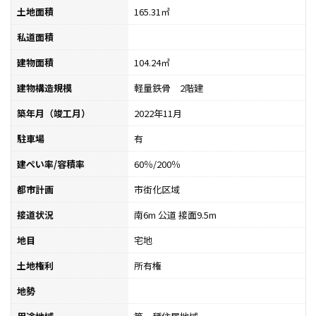
土地面積
165.31㎡
私道面積
建物面積
104.24㎡
建物構造規模
軽量鉄骨 2階建
築年月（竣工月）
2022年11月
駐車場
有
建ぺい率/容積率
60％/200％
都市計画
市街化区域
接道状況
南6m 公道 接面9.5m
地目
宅地
土地権利
所有権
地勢