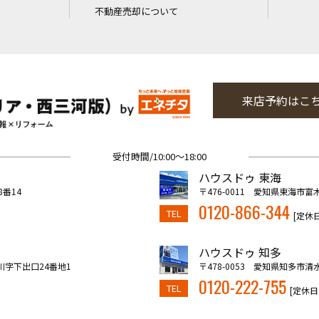
不動産売却について
来店予約はこ
受付時間/10:00～18:00
ハウスドゥ 東海
8番14
〒476-0011 愛知県東海市富
0120-866-344
TEL
[定休
ハウスドゥ 知多
川字下出口24番地1
〒478-0053 愛知県知多市清
0120-222-755
TEL
[定休日