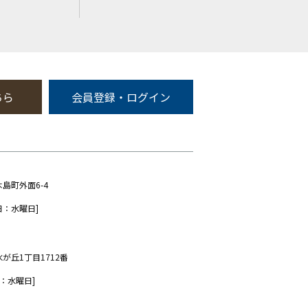
ちら
会員登録・ログイン
木島町外面6-4
日：水曜日]
水が丘1丁目1712番
：水曜日]