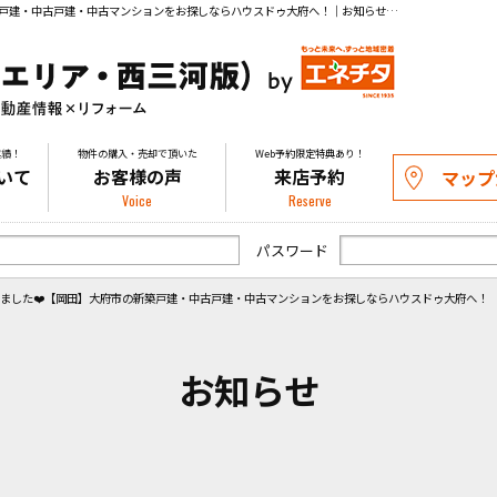
我が家に新しい家族がやってきました❤️【岡田】大府市の新築戸建・中古戸建・中古マンションをお探しならハウスドゥ大府へ！｜お知らせ｜知多の物件探し・購入や不動産の売却相談はお気軽にお問い合わせください。
実績！
物件の購入・売却で頂いた
Web予約限定特典あり！
いて
お客様の声
来店予約
マップ
Voice
Reserve
パスワード
ました❤️【岡田】大府市の新築戸建・中古戸建・中古マンションをお探しならハウスドゥ大府へ！
お知らせ