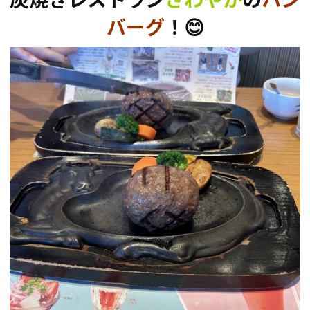
バーグ
！😊