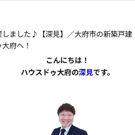
喫しました♪【深見】／大府市の新築戸建
ゥ大府へ！
こんにちは！
ハウスドゥ大府の
深見
です。