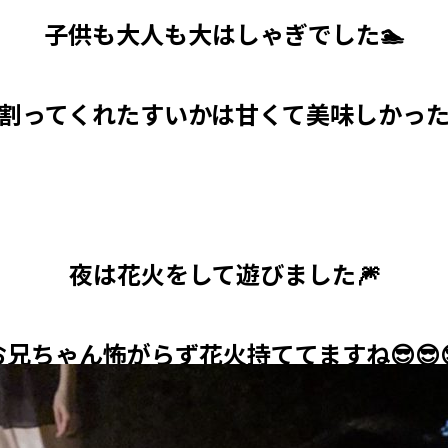
子供も大人も大はしゃぎでした🏊
割ってくれたすいかは甘くて美味しかっ
夜は花火をして遊びました🎆
お兄ちゃん怖がらず花火持ててますね😎😎