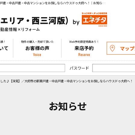
お盆休みは子供達と夏満喫しました♪【深見】／大府市の新築戸建・中古戸建・中古マンションをお探しならハウスドゥ大府へ！｜お知らせ｜知多の物件探し・購入や不動産の売却相談はお気軽にお問い合わせください。
実績！
物件の購入・売却で頂いた
Web予約限定特典あり！
いて
お客様の声
来店予約
マップ
Voice
Reserve
パスワード
ました♪【深見】／大府市の新築戸建・中古戸建・中古マンションをお探しならハウスドゥ大府へ！
お知らせ