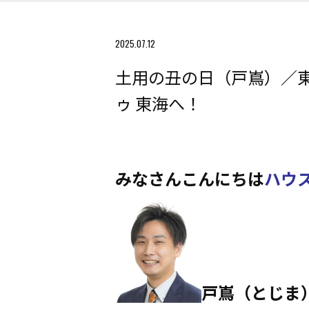
2025.07.12
土用の丑の日（戸嶌）／
ゥ 東海へ！
みなさんこんにちは
ハウ
戸嶌（とじま