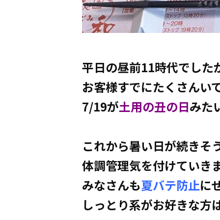
平日の昼前11時代でした
お客様すでにたくさんい
7/19が
土用の丑の日
みた
これから暑い日が続きそ
体調管理気を付けていき
みなさんも
夏バテ防止
に
しっとり系がお好きな方