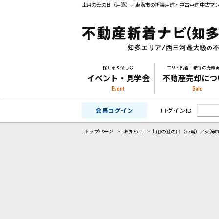
探せる＆楽しむ
エリア密着！納得の売却
イベント・見学会
不動産売却につ
Event
Sale
会員ログイン
ログインID
トップページ
>
お知らせ
>
土用の丑の日（戸嶌）／東海市