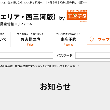
土用の丑の日（戸嶌）／東海市の新築戸建・中古戸建 中古マンションをお探しならハウスドゥ 東海へ！｜お知らせ｜知多の物件探し・購入や不動産の売却相談はお気軽にお問い合わせください。
実績！
物件の購入・売却で頂いた
Web予約限定特典あり！
いて
お客様の声
来店予約
マップ
Voice
Reserve
パスワード
の新築戸建・中古戸建 中古マンションをお探しならハウスドゥ 東海へ！
お知らせ