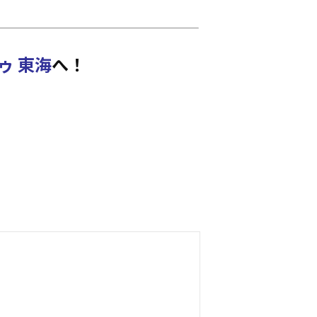
ゥ 東海
へ！