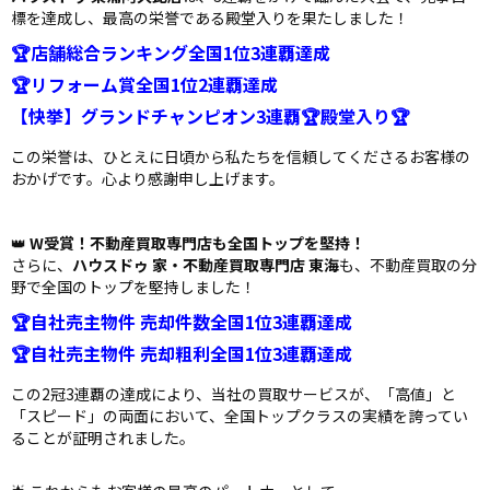
標を達成し、最高の栄誉である殿堂入りを果たしました！
🏆店舗総合ランキング全国1位3連覇達成
🏆リフォーム賞全国1位2連覇達成
【快挙】グランドチャンピオン3連覇🏆殿堂入り🏆
この栄誉は、ひとえに日頃から私たちを信頼してくださるお客様の
おかげです。心より感謝申し上げます。
👑
W受賞！不動産買取専門店も全国トップを堅持！
さらに、
ハウスドゥ 家・不動産買取専門店 東海
も、不動産買取の分
野で全国のトップを堅持しました！
🏆自社売主物件 売却件数全国1位3連覇達成
🏆自社売主物件 売却粗利全国1位3連覇達成
この2冠3連覇の達成により、当社の買取サービスが、「高値」と
「スピード」の両面において、全国トップクラスの実績を誇ってい
ることが証明されました。