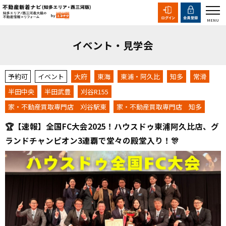
イベント・見学会
予約可
イベント
大府
東海
東浦・阿久比
知多
常滑
半田中央
半田武豊
刈谷R155
家・不動産買取専門店 刈谷駅東
家・不動産買取専門店 知多
🏆【速報】全国FC大会2025！ハウスドゥ東浦阿久比店、グ
ランドチャンピオン3連覇で堂々の殿堂入り！🎊