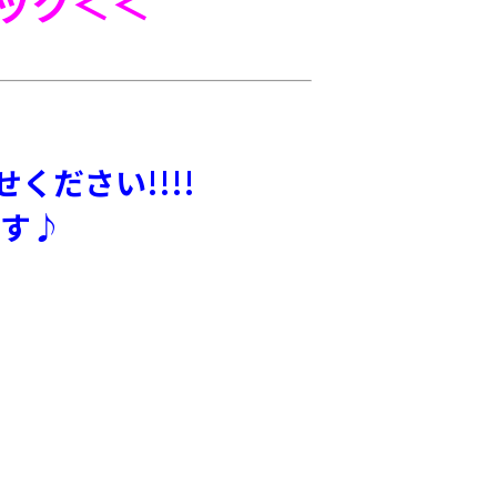
ック
＜＜
ださい!!!!
す♪