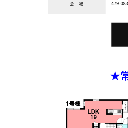
479-
会 場
★