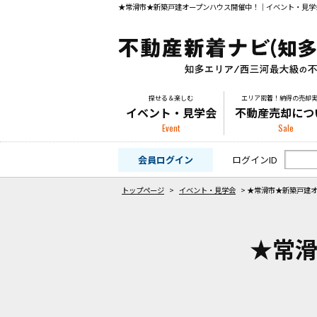
探せる＆楽しむ
エリア密着！納得の売却
イベント・見学会
不動産売却につ
Event
Sale
会員ログイン
ログインID
トップページ
>
イベント・見学会
>
★常滑市★新築戸建
★常