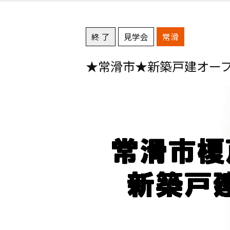
終 了
見学会
常滑
★常滑市★新築戸建オー