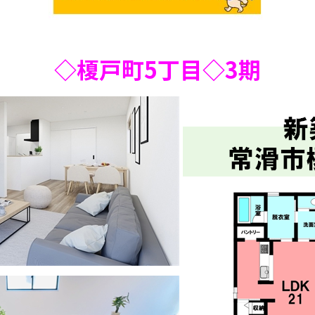
◇榎戸町5丁目◇3期