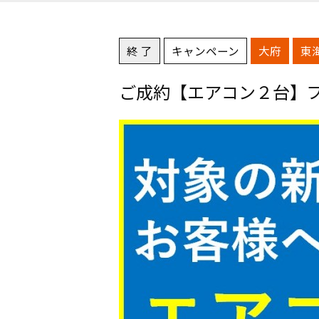
終 了
キャンペーン
大府
東
ご成約【エアコン２台】