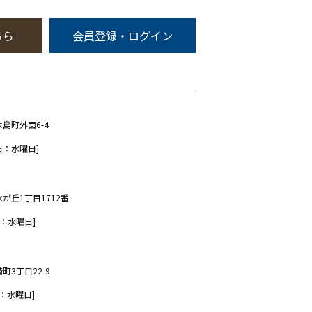
ちら
会員登録・ログイン
木島町外面6-4
日：水曜日]
水が丘1丁目1712番
：水曜日]
町3丁目22-9
：水曜日]