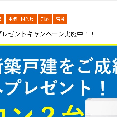
海
東浦・阿久比
知多
常滑
プレゼントキャンペーン実施中！！