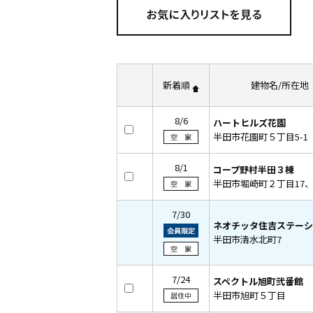
新着順
建物名/所在地
8/6
ハートヒルズ花園
半田市花園町５丁目5-1
8/1
コープ野村半田３棟
半田市堀崎町２丁目17、1
7/30
ネオチッタ住吉ステーシ
半田市清水北町7
7/24
スペクトル旭町弐番館
半田市旭町５丁目