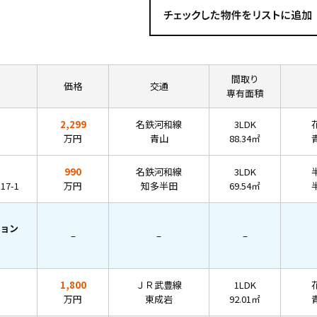
間取り
価格
交通
専有面積
2,299
名鉄河和線
3LDK
万円
青山
88.34㎡
990
名鉄河和線
3LDK
7-1
万円
知多半田
69.54㎡
ョン
–
–
–
1,800
ＪＲ武豊線
1LDK
万円
東成岩
92.01㎡