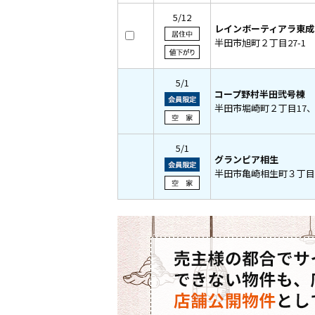
5/12
レインボーティアラ東成
半田市旭町２丁目27-1
5/1
コープ野村半田弐号棟
半田市堀崎町２丁目17、1
5/1
グランピア相生
半田市亀崎相生町３丁目