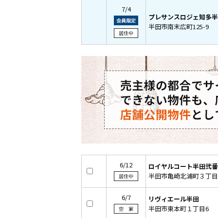
7/4
プレサンスロジェ知多半
半田市南末広町125-9
6/12
ロイヤルコート半田弐番
半田市亀崎北浦町３丁目
6/7
リヴィエール半田
半田市東本町１丁目6