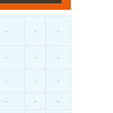
–
–
–
–
–
–
–
–
–
–
–
–