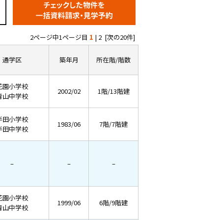
2ページ中1ページ目
1
|
2
[次の20件]
通学区
築年月
所在階/階数
花園小学校
2002/02
1階/13階建
青山中学校
半田小学校
1983/06
7階/7階建
半田中学校
–
–
–
花園小学校
1999/06
6階/9階建
青山中学校