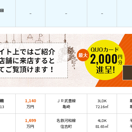
田
–
–
–
館
1,140
ＪＲ武豊線
3LDK
13
万円
亀崎
72.16㎡
1,699
名鉄河和線
4LDK
万円
住吉町
81.65㎡