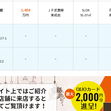
岩
1,450
ＪＲ武豊線
5LDK
万円
東成岩
91.07㎡
–
–
–
7-1
–
–
–
12