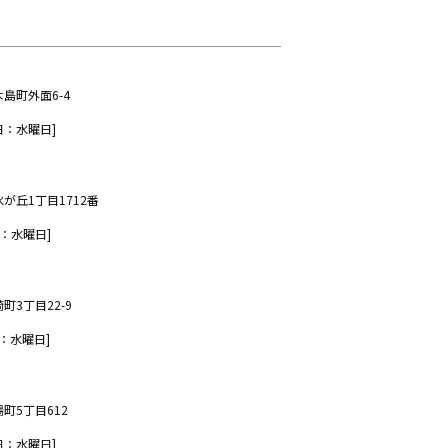
木島町外面6-4
日：水曜日]
水が丘1丁目1712番
：水曜日]
町3丁目22-9
：水曜日]
場町5丁目612
日：水曜日]