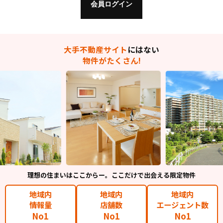
大手不動産サイト
にはない
物件がたくさん!
理想の住まいはここからー。ここだけで出会える限定物件
地域内
地域内
地域内
情報量
店舗数
エージェント数
No1
No1
No1