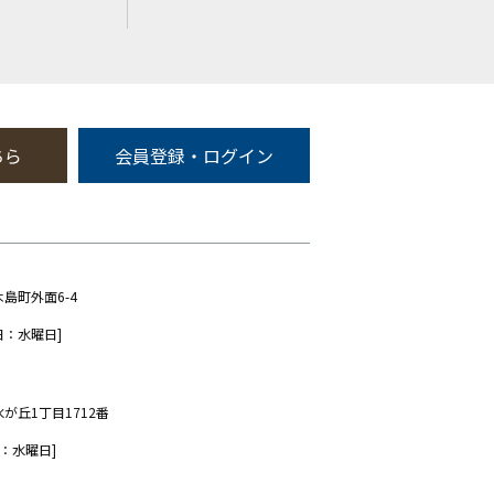
ちら
会員登録・ログイン
木島町外面6-4
日：水曜日]
水が丘1丁目1712番
：水曜日]