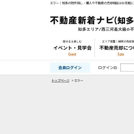
エラー｜知多の物件探し・購入や不動産の売却相談はお気軽に
探せる＆楽しむ
エリア密着！納得の売却
イベント・見学会
不動産売却につ
Event
Sale
会員ログイン
ログインID
トップページ
>
エラー