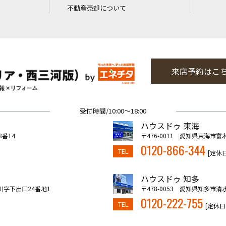
不動産売却について
来店予約はこ
受付時間/10:00～18:00
ハウスドゥ 東海
8番14
〒476-0011 愛知県東海市富
0120-866-344
TEL
[定休
ハウスドゥ 知多
川字下出口24番地1
〒478-0053 愛知県知多市清
0120-222-755
TEL
[定休日