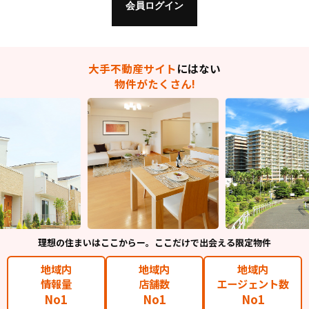
大手不動産サイト
にはない
物件がたくさん!
理想の住まいはここからー。ここだけで出会える限定物件
地域内
地域内
地域内
情報量
店舗数
エージェント数
No1
No1
No1