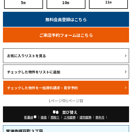
5
10
11
件
件
件
無料会員登録はこちら
ご来店予約フォームはこちら
お気に入りリストを見る
1ページ中1ページ目
並び替え
新着順
｜
価格
｜
間取り
｜
土地面積
｜
建物面積
｜
築年月
｜
常滑市榎戸町３丁目