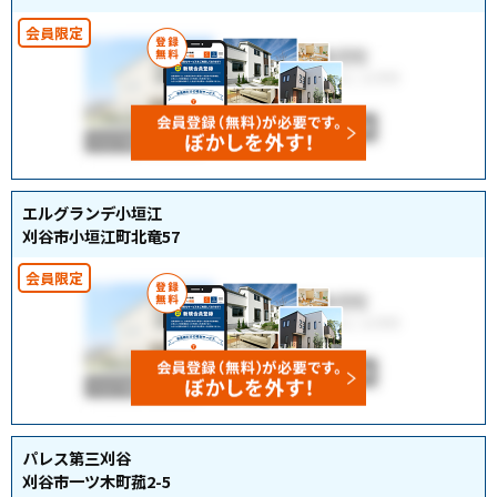
エルグランデ小垣江
刈谷市小垣江町北竜57
パレス第三刈谷
刈谷市一ツ木町菰2-5