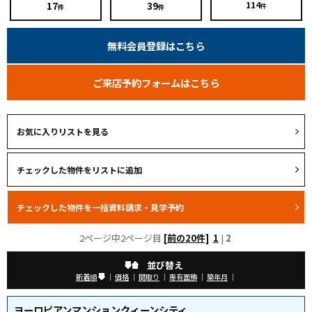
17
39
114
件
件
件
無料会員登録はこちら
ご来店予約フォームはこちら
お気に入りリストを見る
2ページ中2ページ目
[前の20件]
1
|
2
並び替え
新着順
｜
価格
｜
間取り
｜
専有面積
｜
築年月
｜
ヨーロピアンマンションクィーンシティ