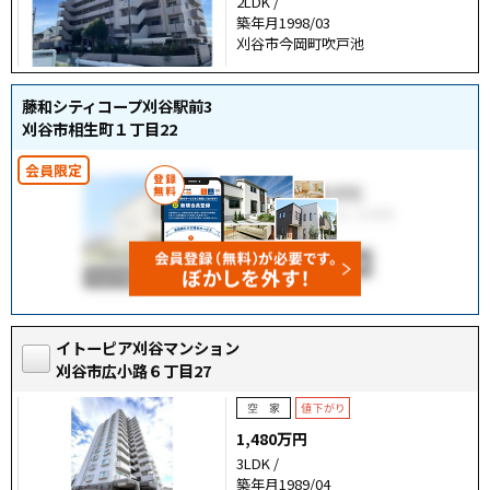
2LDK /
築年月1998/03
刈谷市今岡町吹戸池
藤和シティコープ刈谷駅前3
刈谷市相生町１丁目22
イトーピア刈谷マンション
刈谷市広小路６丁目27
1,480万円
3LDK /
築年月1989/04