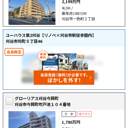
2,199万円
4LDK /
築年月1987/09
刈谷市一色町２丁目
ユーハウス第2刈谷【リノベ×刈谷市駅徒歩圏内】
刈谷市司町５丁目46
グローリアス刈谷今岡町
刈谷市今岡町吹戸池１０４番地
1,780万円